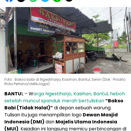
Foto : Bakso babi di Ngestiharjo, Kasihan, Bantul, Senin (Dok : Pradito
Rida Pertana/detikJogja)
BANTU
L – W
arga Ngestiharjo, Kasihan, Bantul, heboh
setelah muncul spanduk merah bertuliskan
“Bakso
Babi (Tidak Halal)”
di depan sebuah warung.
Tulisan itu juga menampilkan logo
Dewan Masjid
Indonesia (DMI)
dan
Majelis Ulama Indonesia
(MUI)
. Kejadian ini langsung memicu perbincangan di