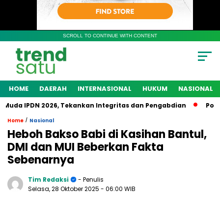
SCROLL TO CONTINUE WITH CONTENT
HOME
DAERAH
INTERNASIONAL
HUKUM
NASIONAL
da IPDN 2026, Tekankan Integritas dan Pengabdian
Polres K
/
Home
Nasional
Heboh Bakso Babi di Kasihan Bantul,
DMI dan MUI Beberkan Fakta
Sebenarnya
Tim Redaksi
- Penulis
Selasa, 28 Oktober 2025
- 06:00 WIB