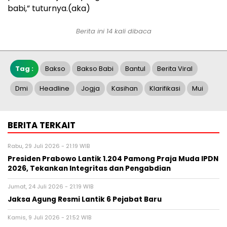
babi,” tuturnya.(aka)
Berita ini 14 kali dibaca
Tag :
Bakso
Bakso Babi
Bantul
Berita Viral
Dmi
Headline
Jogja
Kasihan
Klarifikasi
Mui
BERITA TERKAIT
Rabu, 29 Juli 2026 - 21:19 WIB
Presiden Prabowo Lantik 1.204 Pamong Praja Muda IPDN
2026, Tekankan Integritas dan Pengabdian
Jumat, 24 Juli 2026 - 21:19 WIB
Jaksa Agung Resmi Lantik 6 Pejabat Baru
Kamis, 9 Juli 2026 - 21:52 WIB