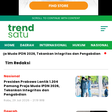
SCROLL TO CONTINUE WITH CONTENT
HOME
DAERAH
INTERNASIONAL
HUKUM
NASIONAL
a Muda IPDN 2026, Tekankan Integritas dan Pengabdian
Polr
Tim Redaksi
Nasional
Presiden Prabowo Lantik 1.204
Pamong Praja Muda IPDN 2026,
Tekankan Integritas dan
Pengabdian
Rabu, 29 Juli 2026 - 21:19 WIB
Daerah