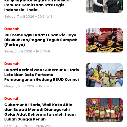
Kunjungan Kenegaraan PM Modi,
Perkuat Kemitraan Strategis
Indonesia–India
Selasa, 7 Juli 2026 - 20:51 WIB
Daerah
190 Pemangku Adat Luhah Rio Jayo
Dikukuhkan,Pegang Teguh Sumpah
(Perbayo)
Senin, 6 Juli 2026 - 19:35 WIB
Daerah
Bupati Kerinci dan Gubernur Al Haris
Letakkan Batu Pertama
Pembangunan Gedung RSUD Kerinci
Minggu, 5 Juli 2026 - 15:12 WIB
Daerah
Gubernur Al Haris, Wali Kota Alfin
dan Bupati Monadi Dianugerahi
Gelar Adat Kehormatan oleh Enam
Luhah Sungai Penuh
Sabtu, 4 Juli 2026 - 20:15 WIB