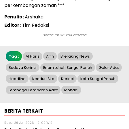
perkembangan zaman.***
Penulis :
Arshaka
Editor :
Tim Redaksi
Berita ini 38 kali dibaca
Tag :
Al Haris
Alfin
Breraking News
Budaya Kerinci
Enam Luhah Sungai Penuh
Gelar Adat
Headline
Kenduri Sko
Kerinci
Kota Sungai Penuh
Lembaga Kerapatan Adat
Monadi
BERITA TERKAIT
Rabu, 29 Juli 2026 - 21:09 WIB