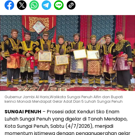
Gubernur Jambi Al Haris,Walikota Sungai Penuh Alfin dan Bupati
kerinci Monadi Mendapat Gelar Adat Dari 5 Luhah Sungai Penuh
SUNGAI PENUH
– Prosesi adat Kenduri Sko Enam
Luhah Sungai Penuh yang digelar di Tanah Mendapo,
Kota Sungai Penuh, Sabtu (4/7/2026), menjadi
momentum istimewa dengan penganugerahan gelar