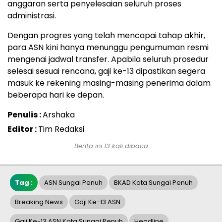
anggaran serta penyelesaian seluruh proses
administrasi.
Dengan progres yang telah mencapai tahap akhir,
para ASN kini hanya menunggu pengumuman resmi
mengenai jadwal transfer. Apabila seluruh prosedur
selesai sesuai rencana, gaji ke-13 dipastikan segera
masuk ke rekening masing-masing penerima dalam
beberapa hari ke depan.
Penulis :
Arshaka
Editor :
Tim Redaksi
Berita ini 13 kali dibaca
Tag :
ASN Sungai Penuh
BKAD Kota Sungai Penuh
Breaking News
Gaji Ke-13 ASN
Gaji Ke-13 ASN Kota Sungai Penuh
Headline