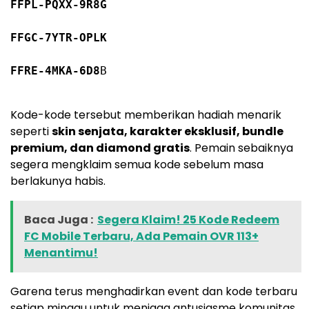
FFPL-PQXX
-9
R8G
FFGC
-7
YTR-OPLK
FFRE
-4
MKA
-6
D8
B
Kode-kode tersebut memberikan hadiah menarik
seperti
skin senjata, karakter eksklusif, bundle
premium, dan diamond gratis
. Pemain sebaiknya
segera mengklaim semua kode sebelum masa
berlakunya habis.
Baca Juga :
Segera Klaim! 25 Kode Redeem
FC Mobile Terbaru, Ada Pemain OVR 113+
Menantimu!
Garena terus menghadirkan event dan kode terbaru
setiap minggu untuk menjaga antusiasme komunitas