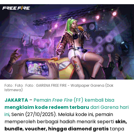
Foto : Foto : Foto : GARENA FREE FIRE - Wallpaper Garena (Dok
Istimewa)
JAKARTA
–
Pemain
Free Fire
(FF) kembali bisa
mengklaim kode redeem terbaru
dari Garena hari
ini
, Senin (27/10/2025). Melalui kode ini, pemain
memperoleh berbagai hadiah menarik seperti
skin,
bundle, voucher, hingga diamond gratis
tanpa