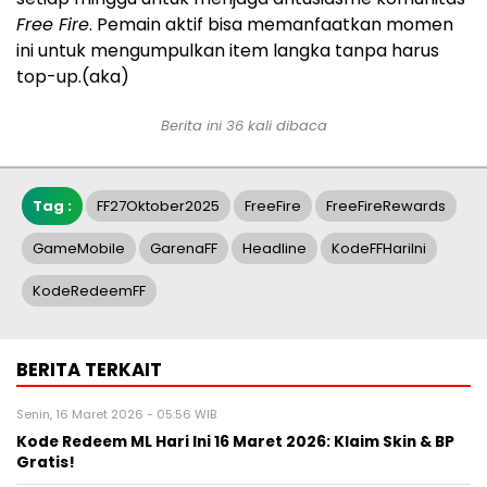
Free Fire
. Pemain aktif bisa memanfaatkan momen
ini untuk mengumpulkan item langka tanpa harus
top-up.(aka)
Berita ini 36 kali dibaca
Tag :
FF27Oktober2025
FreeFire
FreeFireRewards
GameMobile
GarenaFF
Headline
KodeFFHariIni
KodeRedeemFF
BERITA TERKAIT
Senin, 16 Maret 2026 - 05:56 WIB
Kode Redeem ML Hari Ini 16 Maret 2026: Klaim Skin & BP
Gratis!