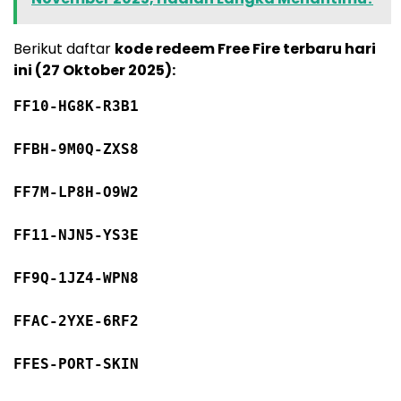
Berikut daftar
kode redeem Free Fire terbaru hari
ini (27 Oktober 2025):
FF10-HG8K-R3B1
FFBH
-9
M0Q-ZXS8
FF7M-LP8H-O9W2
FF11-NJN5-YS3E
FF9Q
-1
JZ4-WPN8
FFAC
-2
YXE
-6
RF2
FFES-PORT-
SKIN