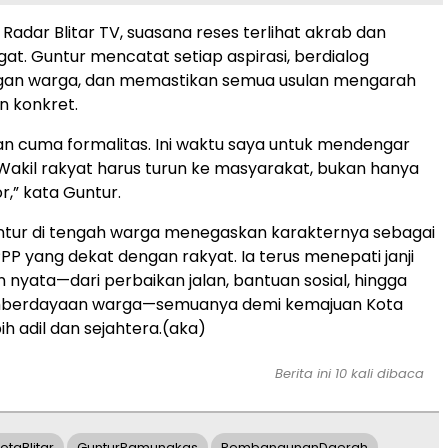
Radar Blitar TV, suasana reses terlihat akrab dan
t. Guntur mencatat setiap aspirasi, berdialog
gan warga, dan memastikan semua usulan mengarah
n konkret.
kan cuma formalitas. Ini waktu saya untuk mendengar
Wakil rakyat harus turun ke masyarakat, bukan hanya
r,” kata Guntur.
ntur di tengah warga menegaskan karakternya sebagai
PPP yang dekat dengan rakyat. Ia terus menepati janji
n nyata—dari perbaikan jalan, bantuan sosial, hingga
berdayaan warga—semuanya demi kemajuan Kota
bih adil dan sejahtera.(aka)
Berita ini 10 kali dibaca
taBlitar
GunturPamungkas
PembangunanDaerah