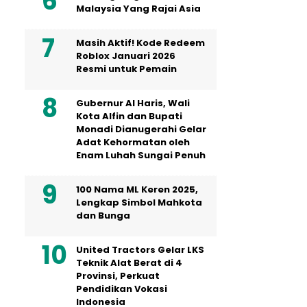
Malaysia Yang Rajai Asia
Masih Aktif! Kode Redeem
Roblox Januari 2026
Resmi untuk Pemain
Gubernur Al Haris, Wali
Kota Alfin dan Bupati
Monadi Dianugerahi Gelar
Adat Kehormatan oleh
Enam Luhah Sungai Penuh
100 Nama ML Keren 2025,
Lengkap Simbol Mahkota
dan Bunga
United Tractors Gelar LKS
Teknik Alat Berat di 4
Provinsi, Perkuat
Pendidikan Vokasi
Indonesia