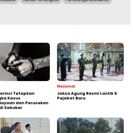
Nasional
Kerinci Tetapkan
Jaksa Agung Resmi Lantik 6
gka Kasus
Pejabat Baru
iayaan dan Perusakan
di Sebukar