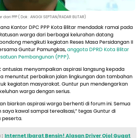
 dari PPP ( Dok : ANGGI SEPTIAN/RADAR BLITAR)
ana Kantor DPC PPP Kota Blitar mendadak ramai pada
Ratusan warga dari berbagai kelurahan datang
ondong mengikuti kegiatan Reses Masa Persidangan II
ersama Guntur Pamungkas,
anggota DPRD Kota Blitar
Persatuan Pembangunan (PPP)
.
t antusias menyampaikan aspirasi langsung kepada
ka menuntut perbaikan jalan lingkungan dan tambahan
untuk kegiatan masyarakat. Guntur pun mendengarkan
 keluhan warga dengan serius.
an biarkan aspirasi warga berhenti di forum ini. Semua
saya kawal sampai terealisasi,” tegas Guntur di
 peserta.
:
Internet Ibarat Bensin! Alasan Driver Ojol Gugat