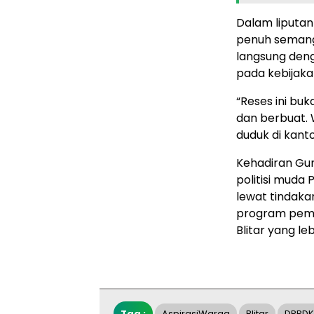
Dalam liputan 
penuh semanga
langsung den
pada kebijaka
“Reses ini bu
dan berbuat. 
duduk di kanto
Kehadiran Gu
politisi muda 
lewat tindaka
program pem
Blitar yang le
Tag :
AspirasiWarga
Blitar
DPRDKo