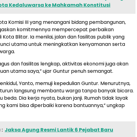
ota Kedaluwarsa ke Mahkamah Konstitusi
ota Komisi III yang menangani bidang pembangunan,
gaskan komitmennya mempercepat perbaikan
i Kota Blitar. Ia menilai, jalan dan fasilitas publik yang
 kunci utama untuk meningkatkan kenyamanan serta
 warga.
agus dan fasilitas lengkap, aktivitas ekonomi juga akan
ujuan utama saya,” ujar Guntur penuh semangat.
nkidul, Yanto, memuji kepedulian Guntur. Menurutnya,
g turun langsung membantu warga tanpa banyak bicara.
u beda. Dia kerja nyata, bukan janji. Rumah tidak layak
ng kami bisa diperbaiki karena bantuannya,” ungkap
:
Jaksa Agung Resmi Lantik 6 Pejabat Baru