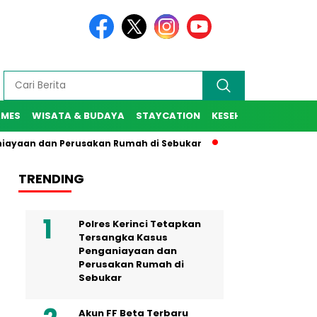
AMES
WISATA & BUDAYA
STAYCATION
KESEHATAN
SPORT
n dan Perusakan Rumah di Sebukar
Jaksa Agung Resmi Lanti
TRENDING
Polres Kerinci Tetapkan
Tersangka Kasus
Penganiayaan dan
Perusakan Rumah di
Sebukar
Akun FF Beta Terbaru