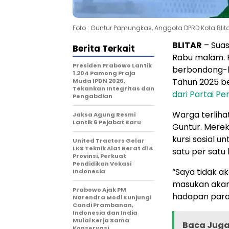
Foto : Guntur Pamungkas, Anggota DPRD Kota Blitar
BLITAR
– Suas
Berita Terkait
Rabu malam. 
Presiden Prabowo Lantik
berbondong-b
1.204 Pamong Praja
Tahun 2025 b
Muda IPDN 2026,
Tekankan Integritas dan
dari Partai 
Pengabdian
Warga terliha
Jaksa Agung Resmi
Lantik 6 Pejabat Baru
Guntur. Mere
kursi sosial 
United Tractors Gelar
LKS Teknik Alat Berat di 4
satu per satu
Provinsi, Perkuat
Pendidikan Vokasi
“Saya tidak ak
Indonesia
masukan akan 
Prabowo Ajak PM
hadapan para
Narendra Modi Kunjungi
Candi Prambanan,
Indonesia dan India
Mulai Kerja Sama
Baca Juga 
Konservasi