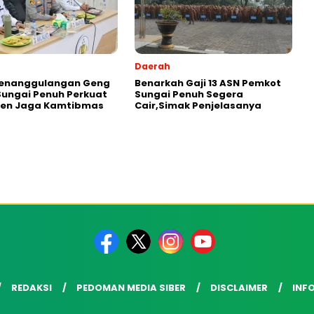
Daerah
Penanggulangan Geng
Benarkah Gaji 13 ASN Pemkot
Sungai Penuh Perkuat
Sungai Penuh Segera
en Jaga Kamtibmas
Cair,Simak Penjelasanya
REDAKSI
PEDOMAN MEDIA SIBER
DISCLAIMER
INFO