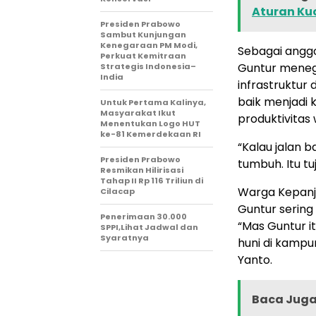
Aturan Ku
Presiden Prabowo
Sambut Kunjungan
Kenegaraan PM Modi,
Sebagai angg
Perkuat Kemitraan
Guntur mene
Strategis Indonesia–
India
infrastruktur d
baik menjadi
Untuk Pertama Kalinya,
Masyarakat Ikut
produktivitas
Menentukan Logo HUT
ke-81 Kemerdekaan RI
“Kalau jalan b
Presiden Prabowo
tumbuh. Itu t
Resmikan Hilirisasi
Tahap II Rp 116 Triliun di
Warga Kepanje
Cilacap
Guntur serin
Penerimaan 30.000
“Mas Guntur it
SPPI,Lihat Jadwal dan
Syaratnya
huni di kampu
Yanto.
Baca Juga 