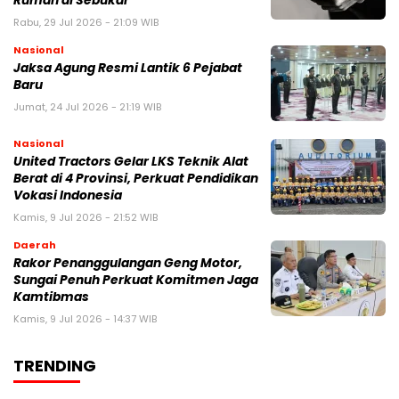
Rumah di Sebukar
Rabu, 29 Jul 2026 - 21:09 WIB
Nasional
Jaksa Agung Resmi Lantik 6 Pejabat
Baru
Jumat, 24 Jul 2026 - 21:19 WIB
Nasional
United Tractors Gelar LKS Teknik Alat
Berat di 4 Provinsi, Perkuat Pendidikan
Vokasi Indonesia
Kamis, 9 Jul 2026 - 21:52 WIB
Daerah
Rakor Penanggulangan Geng Motor,
Sungai Penuh Perkuat Komitmen Jaga
Kamtibmas
Kamis, 9 Jul 2026 - 14:37 WIB
TRENDING