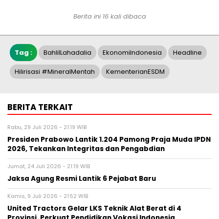
Berita ini 16 kali dibaca
Tag :
BahlilLahadalia
EkonomiIndonesia
Headline
Hilirisasi #MineralMentah
KementerianESDM
BERITA TERKAIT
Rabu, 29 Juli 2026 - 21:19 WIB
Presiden Prabowo Lantik 1.204 Pamong Praja Muda IPDN
2026, Tekankan Integritas dan Pengabdian
Jumat, 24 Juli 2026 - 21:19 WIB
Jaksa Agung Resmi Lantik 6 Pejabat Baru
Kamis, 9 Juli 2026 - 21:52 WIB
United Tractors Gelar LKS Teknik Alat Berat di 4
Provinsi, Perkuat Pendidikan Vokasi Indonesia