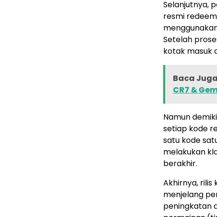
Selanjutnya,
resmi redeem.
menggunakan 
Setelah prose
kotak masuk 
Baca Juga 
CR7 & Gem
Namun demiki
setiap kode r
satu kode satu
melakukan kl
berakhir.
Akhirnya, ril
menjelang pe
peningkatan a