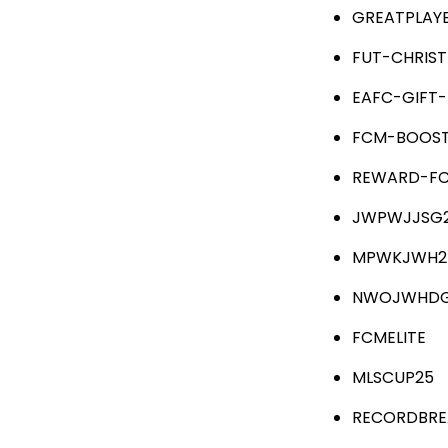
GREATPLAY
FUT-CHRIS
EAFC-GIFT
FCM-BOOST
REWARD-FC
JWPWJJSG
MPWKJWH2
NWOJWHDG
FCMELITE
MLSCUP25
RECORDBRE