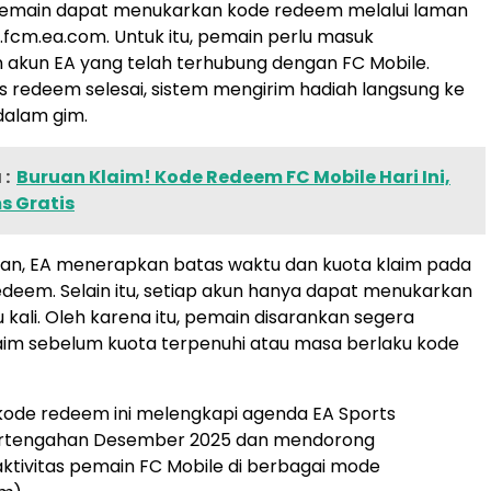
 pemain dapat menukarkan kode redeem melalui laman
fcm.ea.com. Untuk itu, pemain perlu masuk
akun EA yang telah terhubung dengan FC Mobile.
s redeem selesai, sistem mengirim hadiah langsung ke
dalam gim.
:
Buruan Klaim! Kode Redeem FC Mobile Hari Ini,
s Gratis
an, EA menerapkan batas waktu dan kuota klaim pada
edeem. Selain itu, setiap akun hanya dapat menukarkan
 kali. Oleh karena itu, pemain disarankan segera
aim sebelum kuota terpenuhi atau masa berlaku kode
is kode redeem ini melengkapi agenda EA Sports
rtengahan Desember 2025 dan mendorong
ktivitas pemain FC Mobile di berbagai mode