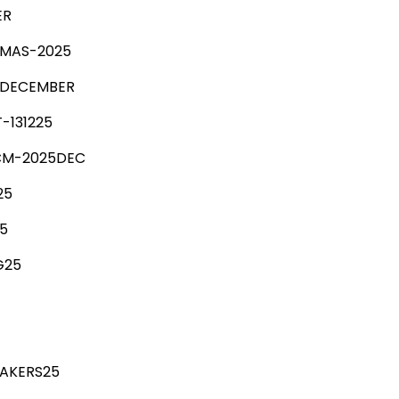
ER
TMAS-2025
-DECEMBER
-131225
M-2025DEC
25
5
25
AKERS25