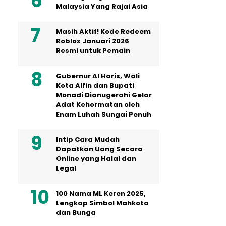
Malaysia Yang Rajai Asia
Masih Aktif! Kode Redeem
Roblox Januari 2026
Resmi untuk Pemain
Gubernur Al Haris, Wali
Kota Alfin dan Bupati
Monadi Dianugerahi Gelar
Adat Kehormatan oleh
Enam Luhah Sungai Penuh
Intip Cara Mudah
Dapatkan Uang Secara
Online yang Halal dan
Legal
100 Nama ML Keren 2025,
Lengkap Simbol Mahkota
dan Bunga