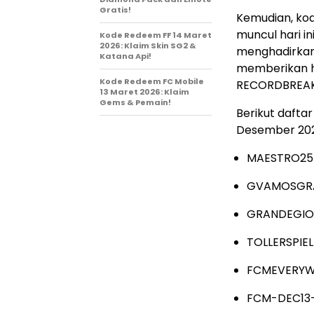
Gratis!
Kemudian, ko
muncul hari in
Kode Redeem FF 14 Maret
2026: Klaim Skin SG2 &
menghadirkan 
Katana Api!
memberikan ha
Kode Redeem FC Mobile
RECORDBREAKE
13 Maret 2026: Klaim
Gems & Pemain!
Berikut dafta
Desember 202
MAESTRO25
GVAMOSGR
GRANDEGI
TOLLERSPIE
FCMEVERYW
FCM-DEC13