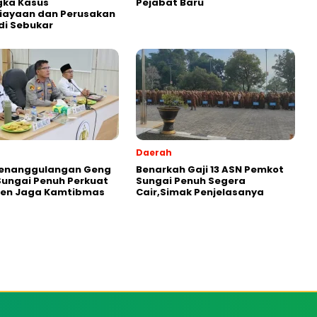
gka Kasus
Pejabat Baru
iayaan dan Perusakan
di Sebukar
Daerah
Penanggulangan Geng
Benarkah Gaji 13 ASN Pemkot
Sungai Penuh Perkuat
Sungai Penuh Segera
en Jaga Kamtibmas
Cair,Simak Penjelasanya