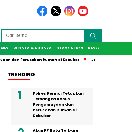
AMES
WISATA & BUDAYA
STAYCATION
KESEHATAN
SPORT
dan Perusakan Rumah di Sebukar
Jaksa Agung Resmi Lantik 6
TRENDING
Polres Kerinci Tetapkan
Tersangka Kasus
Penganiayaan dan
Perusakan Rumah di
Sebukar
Akun FF Beta Terbaru