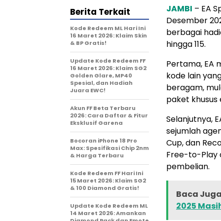
JAMBI
– EA Sp
Berita Terkait
Desember 2025
Kode Redeem ML Hari Ini
berbagai hadi
16 Maret 2026: Klaim Skin
hingga 115.
& BP Gratis!
Update Kode Redeem FF
Pertama, EA m
16 Maret 2026: Klaim SG2
kode lain yan
Golden Glare, MP40
Spesial, dan Hadiah
beragam, mula
Juara EWC!
paket khusus 
Akun FF Beta Terbaru
2026: Cara Daftar & Fitur
Selanjutnya,
Eksklusif Garena
sejumlah agen
Bocoran iPhone 18 Pro
Cup, dan Reco
Max: Spesifikasi Chip 2nm
Free-to-Play
& Harga Terbaru
pembelian.
Kode Redeem FF Hari Ini
15 Maret 2026: Klaim SG2
& 100 Diamond Gratis!
Baca Juga 
2025 Masih 
Update Kode Redeem ML
14 Maret 2026: Amankan
Diamond Pack dan Emote