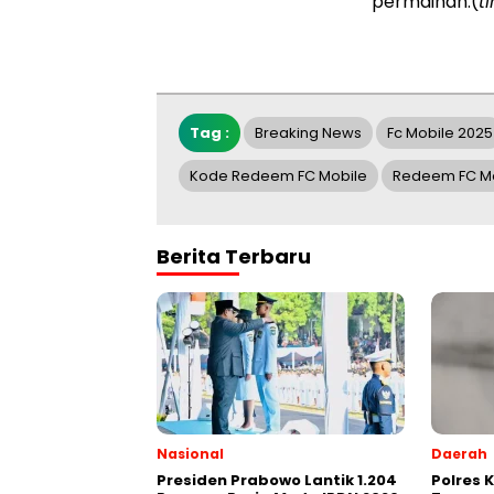
permainan.(
t
Tag :
Breaking News
Fc Mobile 2025
Kode Redeem FC Mobile
Redeem FC M
Berita Terbaru
Nasional
Daerah
Presiden Prabowo Lantik 1.204
Polres 