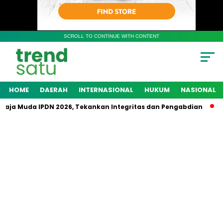
SCROLL TO CONTINUE WITH CONTENT
HOME
DAERAH
INTERNASIONAL
HUKUM
NASIONAL
aja Muda IPDN 2026, Tekankan Integritas dan Pengabdian
Po