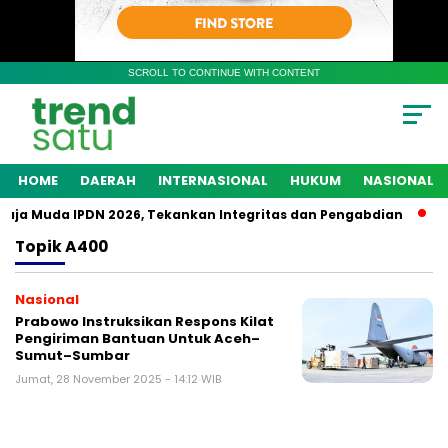
SCROLL TO CONTINUE WITH CONTENT
HOME
DAERAH
INTERNASIONAL
HUKUM
NASIONAL
ja Muda IPDN 2026, Tekankan Integritas dan Pengabdian
Po
Topik
A400
Nasional
Prabowo Instruksikan Respons Kilat
Pengiriman Bantuan Untuk Aceh–
Sumut–Sumbar
Jumat, 28 November 2025 - 14:12 WIB