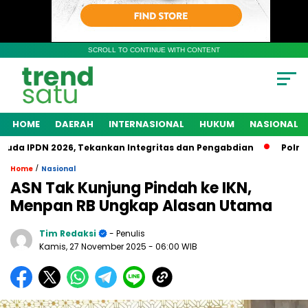
SCROLL TO CONTINUE WITH CONTENT
HOME
DAERAH
INTERNASIONAL
HUKUM
NASIONAL
a IPDN 2026, Tekankan Integritas dan Pengabdian
Polres Ke
/
Home
Nasional
ASN Tak Kunjung Pindah ke IKN,
Menpan RB Ungkap Alasan Utama
Tim Redaksi
- Penulis
Kamis, 27 November 2025
- 06:00 WIB