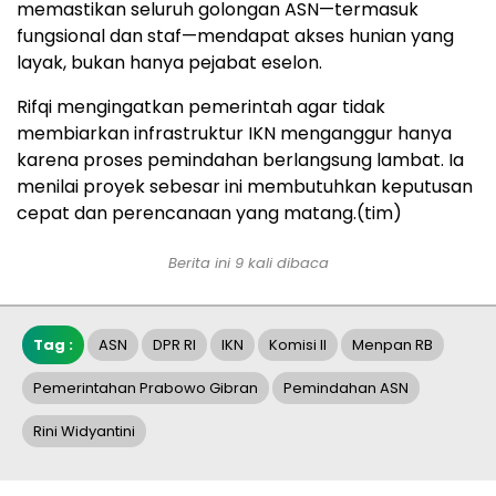
memastikan seluruh golongan ASN—termasuk
fungsional dan staf—mendapat akses hunian yang
layak, bukan hanya pejabat eselon.
Rifqi mengingatkan pemerintah agar tidak
membiarkan infrastruktur IKN menganggur hanya
karena proses pemindahan berlangsung lambat. Ia
menilai proyek sebesar ini membutuhkan keputusan
cepat dan perencanaan yang matang.(tim)
Berita ini 9 kali dibaca
Tag :
ASN
DPR RI
IKN
Komisi II
Menpan RB
Pemerintahan Prabowo Gibran
Pemindahan ASN
Rini Widyantini