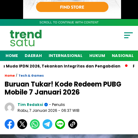
SCROLL TO CONTINUE WITH CONTENT
HOME
DAERAH
INTERNASIONAL
HUKUM
NASIONAL
uda IPDN 2026, Tekankan Integritas dan Pengabdian
Polres
/
Home
Tech & Games
Buruan Tukar! Kode Redeem PUBG
Mobile 7 Januari 2026
Tim Redaksi
- Penulis
Rabu, 7 Januari 2026
- 06:37 WIB