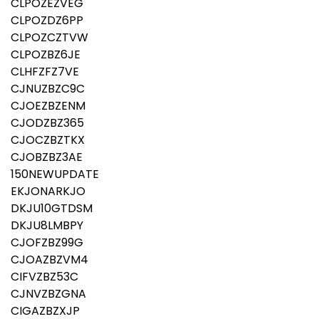
CLPOZEZVEG
CLPOZDZ6PP
CLPOZCZTVW
CLPOZBZ6JE
CLHFZFZ7VE
CJNUZBZC9C
CJOEZBZENM
CJODZBZ365
CJOCZBZTKX
CJOBZBZ3AE
150NEWUPDATE
EKJONARKJO
DKJU10GTDSM
DKJU8LMBPY
CJOFZBZ99G
CJOAZBZVM4
CIFVZBZ53C
CJNVZBZGNA
CIGAZBZXJP