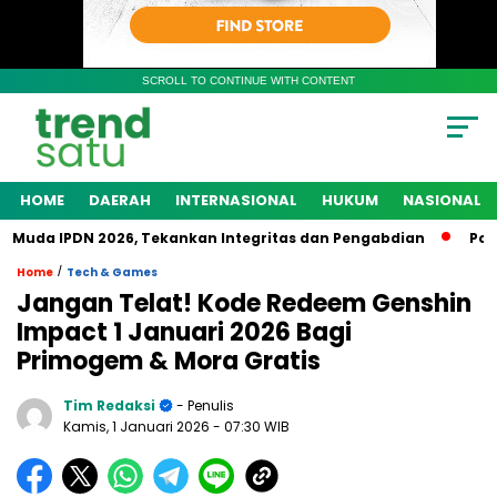
SCROLL TO CONTINUE WITH CONTENT
HOME
DAERAH
INTERNASIONAL
HUKUM
NASIONAL
da IPDN 2026, Tekankan Integritas dan Pengabdian
Polres 
/
Home
Tech & Games
Jangan Telat! Kode Redeem Genshin
Impact 1 Januari 2026 Bagi
Primogem & Mora Gratis
Tim Redaksi
- Penulis
Kamis, 1 Januari 2026
- 07:30 WIB