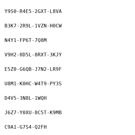
Y9S0-R4E5-2GXT-L8VA
B3K7-2R9L-1VZN-H0CW
N4Y1-FP6T-7Q8M
V9H2-0D5L-8RXT-3KJY
E5Z0-G6QB-J7N2-LR9F
U8M1-K0HC-W4T9-PY3S
D4V5-3N8L-1WQH
J6Z7-Y0XU-8C5T-K9MB
C9A1-G7S4-Q2FH