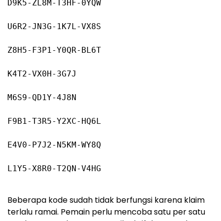
D9K5-ZL8M-T3HF-0YQW
U6R2-JN3G-1K7L-VX8S
Z8H5-F3P1-Y0QR-BL6T
K4T2-VX0H-3G7J
M6S9-QD1Y-4J8N
F9B1-T3R5-Y2XC-HQ6L
E4V0-P7J2-N5KM-WY8Q
L1Y5-X8R0-T2QN-V4HG
Beberapa kode sudah tidak berfungsi karena klaim
terlalu ramai. Pemain perlu mencoba satu per satu