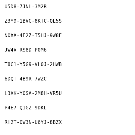
U5D8-7JNH-3M2R
Z3Y9-1BVG-8KTC-QL5S
N0XA-4E2Z-T5HJ-9W8F
JW4V-RS8D-P0M6
T8C1-Y5G9-VL0J-2HWB
6DQT-4B9R-7WZC
L3XK-Y0SA-2M8H-VR5U
P4E7-Q1GZ-9DKL
RH2T-0W3N-U6YJ-8BZX