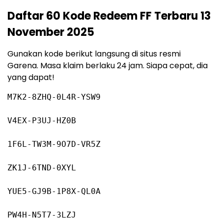
Daftar 60 Kode Redeem FF Terbaru 13
November 2025
Gunakan kode berikut langsung di situs resmi
Garena. Masa klaim berlaku 24 jam. Siapa cepat, dia
yang dapat!
M7K2-8ZHQ-0L4R-YSW9
V4EX-P3UJ-HZ0B
1F6L-TW3M-9O7D-VR5Z
ZK1J-6TND-0XYL
YUE5-GJ9B-1P8X-QL0A
PW4H-N5T7-3LZJ