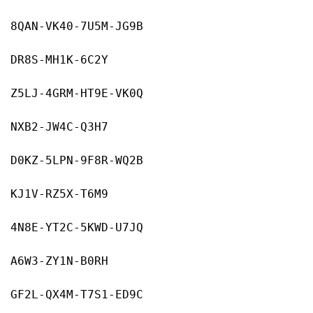
8QAN-VK40-7U5M-JG9B
DR8S-MH1K-6C2Y
Z5LJ-4GRM-HT9E-VK0Q
NXB2-JW4C-Q3H7
D0KZ-5LPN-9F8R-WQ2B
KJ1V-RZ5X-T6M9
4N8E-YT2C-5KWD-U7JQ
A6W3-ZY1N-B0RH
GF2L-QX4M-T7S1-ED9C