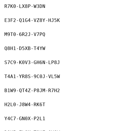
R7K0-LX8P-W3DN
E3F2-Q1G4-VZ8Y-HJ5K
M9T0-6R2J-V7PQ
Q8H1-D5XB-T4YW
S7C9-K0V3-GH6N-LP8J
T4A1-YR8S-9C0J-VL5W
B1W9-QT4Z-P8JM-R7H2
H2L0-J8W4-RK6T
Y4C7-GN0X-P2L1