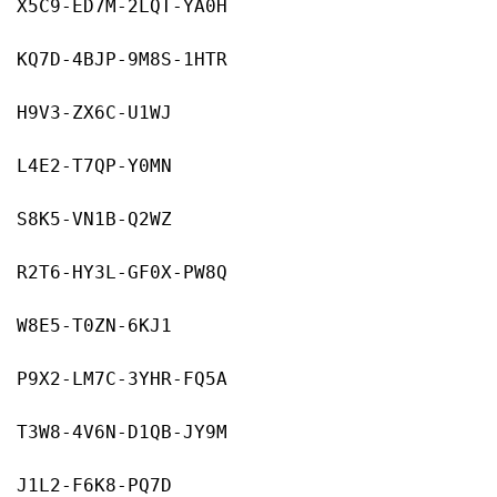
X5C9-ED7M-2LQT-YA0H
KQ7D-4BJP-9M8S-1HTR
H9V3-ZX6C-U1WJ
L4E2-T7QP-Y0MN
S8K5-VN1B-Q2WZ
R2T6-HY3L-GF0X-PW8Q
W8E5-T0ZN-6KJ1
P9X2-LM7C-3YHR-FQ5A
T3W8-4V6N-D1QB-JY9M
J1L2-F6K8-PQ7D