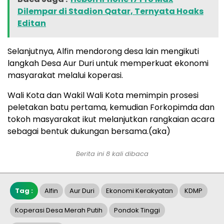
Dilempar di Stadion Qatar, Ternyata Hoaks
Editan
Selanjutnya, Alfin mendorong desa lain mengikuti
langkah Desa Aur Duri untuk memperkuat ekonomi
masyarakat melalui koperasi.
Wali Kota dan Wakil Wali Kota memimpin prosesi
peletakan batu pertama, kemudian Forkopimda dan
tokoh masyarakat ikut melanjutkan rangkaian acara
sebagai bentuk dukungan bersama.(aka)
Berita ini 8 kali dibaca
Tag :
Alfin
Aur Duri
Ekonomi Kerakyatan
KDMP
Koperasi Desa Merah Putih
Pondok Tinggi