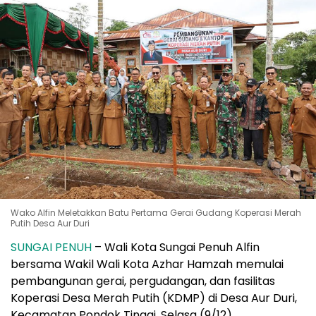
Wako Alfin Meletakkan Batu Pertama Gerai Gudang Koperasi Merah
Putih Desa Aur Duri
SUNGAI PENUH
– Wali Kota Sungai Penuh Alfin
bersama Wakil Wali Kota Azhar Hamzah memulai
pembangunan gerai, pergudangan, dan fasilitas
Koperasi Desa Merah Putih (KDMP) di Desa Aur Duri,
Kecamatan Pondok Tinggi, Selasa (9/12).