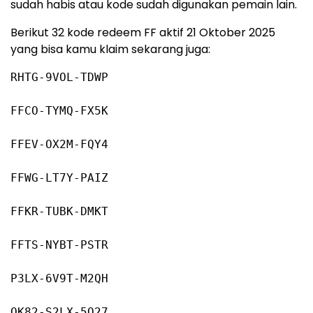
sudah habis atau kode sudah digunakan pemain lain.
Berikut 32 kode redeem FF aktif 21 Oktober 2025
yang bisa kamu klaim sekarang juga:
RHTG
-9
VOL-TDWP
FFCO-TYMQ-FX5K
FFEV-OX2M-FQY4
FFWG-LT7Y-PAIZ
FFKR-TUBK-DMKT
FFTS-NYBT-PSTR
P3LX
-6
V9T-M2QH
QK82-S2LX
-5
Q27