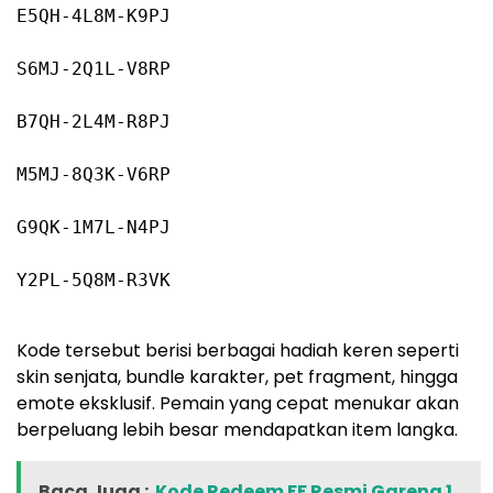
E5QH
-4
L8M-K9PJ
S6MJ
-2
Q1L-V8RP
B7QH
-2
L4M-R8PJ
M5MJ
-8
Q3K-V6RP
G9QK
-1
M7L-N4PJ
Y2PL
-5
Q8M-R3VK
Kode tersebut berisi berbagai hadiah keren seperti
skin senjata, bundle karakter, pet fragment, hingga
emote eksklusif. Pemain yang cepat menukar akan
berpeluang lebih besar mendapatkan item langka.
Baca Juga :
Kode Redeem FF Resmi Garena 1