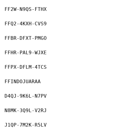
FF2W-N9QS-FTHX
FFQ2
-4
KXH-CVS9
FFBR-DFXT-PMGO
FFHR-PAL9-WJXE
FFPX-DFLM
-4
TCS
FFINDOJUARAA
D4QJ
-9
K6L-N7PV
N8MK
-3
Q9L-V2RJ
J1QP
-7
M2K-R5LV