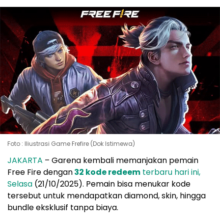
Foto : Iliustrasi Game Frefire (Dok Istimewa)
JAKARTA
– Garena kembali memanjakan pemain
Free Fire dengan
32 kode redeem
terbaru hari ini,
Selasa
(21/10/2025). Pemain bisa menukar kode
tersebut untuk mendapatkan diamond, skin, hingga
bundle eksklusif tanpa biaya.