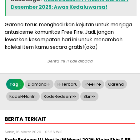
Desember 2025: Awas Kedaluwarsa!
Garena terus menghadirkan kejutan untuk menjaga
antusiasme komunitas Free Fire. Jadi, jangan
lewatkan kesempatan hari ini untuk menambah
koleksi item kamu secara gratis!(aka)
Berita ini 11 kali dibaca
Tag :
DiamondFF
FFTerbaru
FreeFire
Garena
KodeFFHariIni
KodeRedeemFF
SkinFF
BERITA TERKAIT
Senin, 16 Maret 2026 - 05:56 WIB
Kode Redeem ML Hari Ini 16 Maret 2026: Klaim Skin & BP