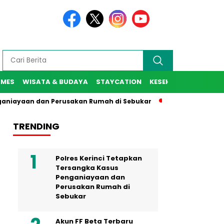
AMES
WISATA & BUDAYA
STAYCATION
KESEHATAN
SPORT
niayaan dan Perusakan Rumah di Sebukar
Jaksa Agung Resmi
TRENDING
Polres Kerinci Tetapkan
Tersangka Kasus
Penganiayaan dan
Perusakan Rumah di
Sebukar
Akun FF Beta Terbaru