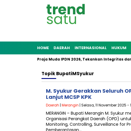
HOME
DAERAH
INTERNASIONAL
HUKUM
k 1.204 Pamong Praja Muda IPDN 2026, Tekankan Integritas dan 
Topik
BupatiMSyukur
M. Syukur Gerakkan Seluruh O
Lanjut MCSP KPK
Daerah
|
Merangin
| Selasa, 11 November 2025 - 
MERANGIN – Bupati Merangin M. Syukur m
Organisasi Perangkat Daerah (OPD) untu
Monitoring, Controlling, Surveillance for 
Pemberantasan…