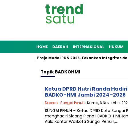
HOME
DAERAH
INTERNASIONAL
HUKUM
k 1.204 Pamong Praja Muda IPDN 2026, Tekankan Integritas dan 
Topik
BADKOHMI
Ketua DPRD Hutri Randa Hadiri 
BADKO-HMI Jambi 2024–2026
Daerah
|
Sungai Penuh
| Kamis, 6 November 202
SUNGAI PENUH – Ketua DPRD Kota Sungai Pe
menghadiri Sidang Pleno I BADKO-HMI Ja
Aula Kantor Walikota Sungai Penuh,…