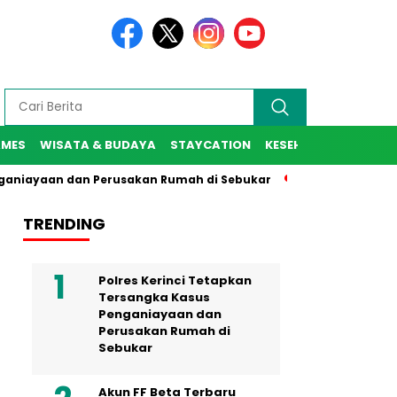
AMES
WISATA & BUDAYA
STAYCATION
KESEHATAN
SPORT
niayaan dan Perusakan Rumah di Sebukar
Jaksa Agung Resmi
TRENDING
Polres Kerinci Tetapkan
Tersangka Kasus
Penganiayaan dan
Perusakan Rumah di
Sebukar
Akun FF Beta Terbaru