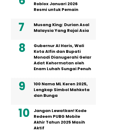
Roblox Januari 2026
Resmi untuk Pemain
Musang King: Durian Asal
Malaysia Yang Rajai Asia
Gubernur Al Haris, Wali
Kota Alfin dan Bupati
Monadi Dianugerahi Gelar
Adat Kehormatan oleh
Enam Luhah Sungai Penuh
100 Nama ML Keren 2025,
Lengkap Simbol Mahkota
dan Bunga
Jangan Lewatkan! Kode
Redeem PUBG Mobile
Akhir Tahun 2025 Masih
Aktif