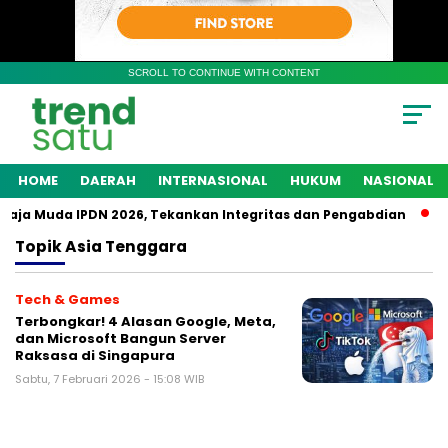
SCROLL TO CONTINUE WITH CONTENT
HOME
DAERAH
INTERNASIONAL
HUKUM
NASIONAL
aja Muda IPDN 2026, Tekankan Integritas dan Pengabdian
Po
Topik
Asia Tenggara
Tech & Games
Terbongkar! 4 Alasan Google, Meta,
dan Microsoft Bangun Server
Raksasa di Singapura
Sabtu, 7 Februari 2026 - 15:08 WIB