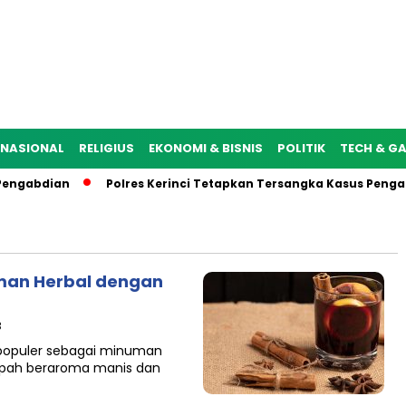
NASIONAL
RELIGIUS
EKONOMI & BISNIS
POLITIK
TECH & G
ngabdian
Polres Kerinci Tetapkan Tersangka Kasus Pengani
uman Herbal dengan
B
 populer sebagai minuman
pah beraroma manis dan