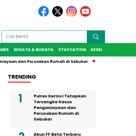
AMES
WISATA & BUDAYA
STAYCATION
KESEHATAN
SPORT
ayaan dan Perusakan Rumah di Sebukar
Jaksa Agung Resmi L
TRENDING
Polres Kerinci Tetapkan
Tersangka Kasus
Penganiayaan dan
Perusakan Rumah di
Sebukar
Akun FF Beta Terbaru