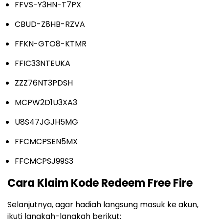
FFVS-Y3HN-T7PX
CBUD-Z8HB-RZVA
FFKN-GTO8-KTMR
FFIC33NTEUKA
ZZZ76NT3PDSH
MCPW2D1U3XA3
U8S47JGJH5MG
FFCMCPSEN5MX
FFCMCPSJ99S3
Cara Klaim Kode Redeem Free Fire
Selanjutnya, agar hadiah langsung masuk ke akun,
ikuti langkah-langkah berikut: