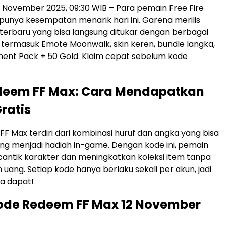
2 November 2025, 09:30 WIB – Para pemain Free Fire
punya kesempatan menarik hari ini. Garena merilis
erbaru yang bisa langsung ditukar dengan berbagai
f, termasuk Emote Moonwalk, skin keren, bundle langka,
ent Pack + 50 Gold. Klaim cepat sebelum kode
deem FF Max: Cara Mendapatkan
ratis
F Max terdiri dari kombinasi huruf dan angka yang bisa
ung menjadi hadiah in-game. Dengan kode ini, pemain
ntik karakter dan meningkatkan koleksi item tanpa
uang. Setiap kode hanya berlaku sekali per akun, jadi
ia dapat!
ode Redeem FF Max 12 November