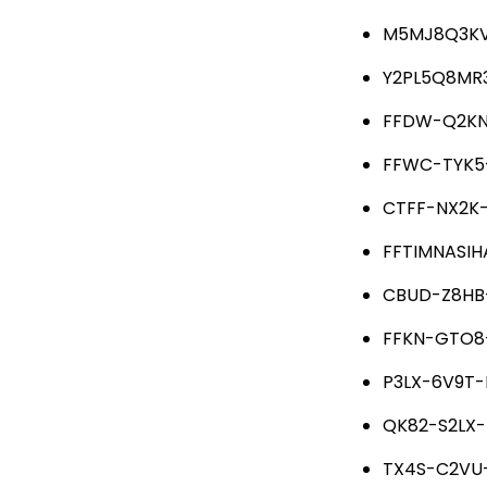
M5MJ8Q3K
Y2PL5Q8MR
FFDW-Q2KN-
FFWC-TYK5-
CTFF-NX2K-S
FFTIMNASIHA
CBUD-Z8HB-
FFKN-GTO8-
P3LX-6V9T-
QK82-S2LX-
TX4S-C2VU-