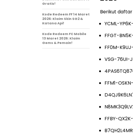
Gratis!
Berikut daftar 
Kode Redeem FF 14 Maret
2026: Klaim Skin SG2 &
YCML-YP6K
Katana Api!
Kode Redeem FC Mobile
FFGT-BN5K
13 Maret 2026: Klaim
Gems & Pemain!
FF0M-K9UJ-
VSG-76UI-
4PAS6TQ87CX
FFM1-OSKN-
D4QJ9K6LN
N8MK3Q9LV
FFBY-QX2K-
B7QH2L4MR