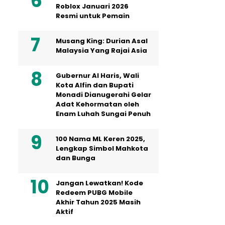
Roblox Januari 2026
Resmi untuk Pemain
Musang King: Durian Asal
Malaysia Yang Rajai Asia
Gubernur Al Haris, Wali
Kota Alfin dan Bupati
Monadi Dianugerahi Gelar
Adat Kehormatan oleh
Enam Luhah Sungai Penuh
100 Nama ML Keren 2025,
Lengkap Simbol Mahkota
dan Bunga
Jangan Lewatkan! Kode
Redeem PUBG Mobile
Akhir Tahun 2025 Masih
Aktif