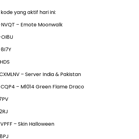
kode yang aktif hari ini:
-NVQT – Emote Moonwalk
-OI8U
8I7Y
JHDS
MLNV – Server India & Pakistan
CQP4 – M1014 Green Flame Draco
7PV
2RJ
VPFF – Skin Halloween
8PJ