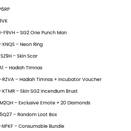
V6RP
3VK
F9VH – SG2 One Punch Man
XNQS – Neon Ring
Z9H – Skin Scar
1 – Hadiah Timnas
RZVA – Hadiah Timnas + Incubator Voucher
KTMR – Skin SG2 Incendium Brust
M2QH – Exclusive Emote + 20 Diamonds
5Q27 – Random Loot Box
NPKF – Consumable Bundle