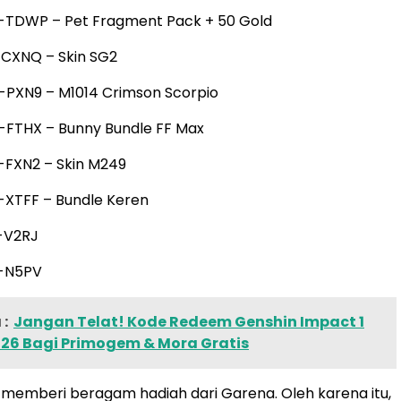
TDWP – Pet Fragment Pack + 50 Gold
CXNQ – Skin SG2
PXN9 – M1014 Crimson Scorpio
FTHX – Bunny Bundle FF Max
FXN2 – Skin M249
XTFF – Bundle Keren
-V2RJ
-N5PV
:
Jangan Telat! Kode Redeem Genshin Impact 1
026 Bagi Primogem & Mora Gratis
 memberi beragam hadiah dari Garena. Oleh karena itu,