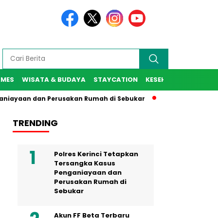
AMES
WISATA & BUDAYA
STAYCATION
KESEHATAN
SPORT
n dan Perusakan Rumah di Sebukar
Jaksa Agung Resmi Lanti
TRENDING
Polres Kerinci Tetapkan
Tersangka Kasus
Penganiayaan dan
Perusakan Rumah di
Sebukar
Akun FF Beta Terbaru