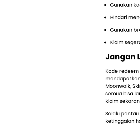
Gunakan kode
Hindari me
Gunakan bro
Klaim seger
Jangan 
Kode redeem 
mendapatkan i
Moonwalk, Ski
semua bisa lan
klaim sekaran
Selalu pantau
ketinggalan h