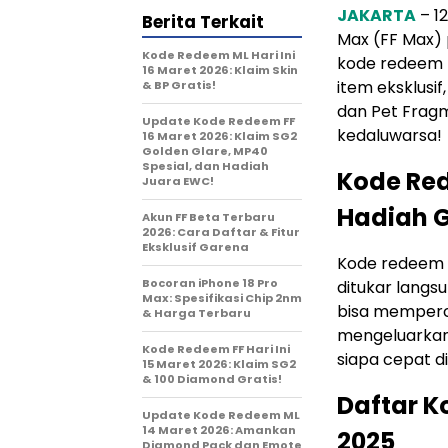
JAKARTA
– 1
Berita Terkait
Max (FF Max) 
Kode Redeem ML Hari Ini
kode redeem t
16 Maret 2026: Klaim Skin
item eksklusi
& BP Gratis!
dan Pet Fragm
Update Kode Redeem FF
kedaluwarsa!
16 Maret 2026: Klaim SG2
Golden Glare, MP40
Spesial, dan Hadiah
Kode Re
Juara EWC!
Hadiah G
Akun FF Beta Terbaru
2026: Cara Daftar & Fitur
Eksklusif Garena
Kode redeem F
Bocoran iPhone 18 Pro
ditukar langs
Max: Spesifikasi Chip 2nm
bisa memperca
& Harga Terbaru
mengeluarkan 
Kode Redeem FF Hari Ini
siapa cepat d
15 Maret 2026: Klaim SG2
& 100 Diamond Gratis!
Daftar K
Update Kode Redeem ML
14 Maret 2026: Amankan
2025
Diamond Pack dan Emote