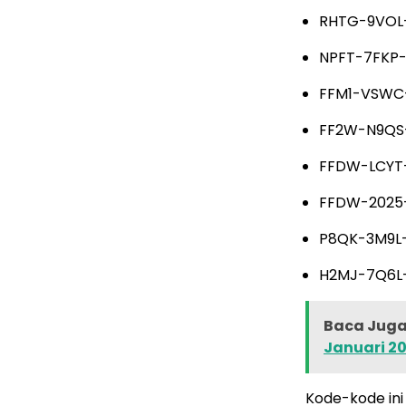
RHTG-9VOL-
NPFT-7FKP-
FFM1-VSWC-
FF2W-N9QS-
FFDW-LCYT-
FFDW-2025-
P8QK-3M9L
H2MJ-7Q6L
Baca Juga 
Januari 2
Kode-kode ini