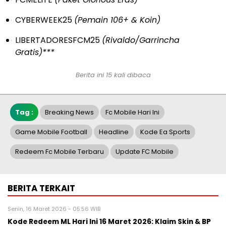
CYBERWEEK25
(Pemain 106+ & Koin)
LIBERTADORESFCM25
(Rivaldo/Garrincha
Gratis)***
Berita ini 15 kali dibaca
Tag :
Breaking News
Fc Mobile Hari Ini
Game Mobile Football
Headline
Kode Ea Sports
Redeem Fc Mobile Terbaru
Update FC Mobile
BERITA TERKAIT
Senin, 16 Maret 2026 - 05:56 WIB
Kode Redeem ML Hari Ini 16 Maret 2026: Klaim Skin & BP