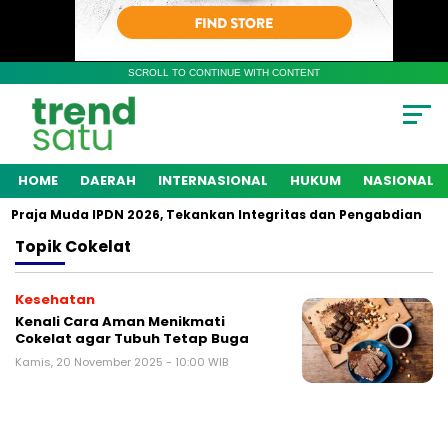
SCROLL TO CONTINUE WITH CONTENT
HOME
DAERAH
INTERNASIONAL
HUKUM
NASIONAL
Praja Muda IPDN 2026, Tekankan Integritas dan Pengabdian
Topik
Cokelat
Kesehatan
Kenali Cara Aman Menikmati
Cokelat agar Tubuh Tetap Buga
Kamis, 20 November 2025 - 10:00 WIB