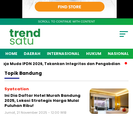
SCROLL TO CONTINUE WITH CONTENT
HOME
DAERAH
INTERNASIONAL
HUKUM
NASIONAL
ja Muda IPDN 2026, Tekankan Integritas dan Pengabdian
Po
Topik
Bandung
Syatcation
Ini Dia Daftar Hotel Murah Bandung
2025, Lokasi Strategis Harga Mulai
Puluhan Ribu!
Jumat, 21 November 2025 - 12:00 WIB