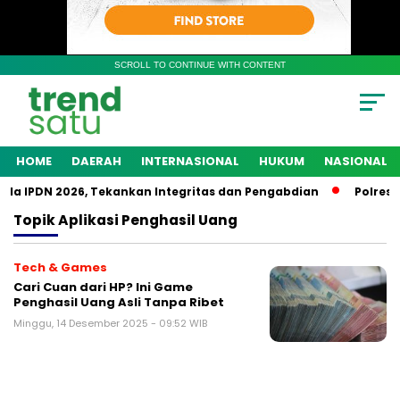
SCROLL TO CONTINUE WITH CONTENT
HOME
DAERAH
INTERNASIONAL
HUKUM
NASIONAL
a IPDN 2026, Tekankan Integritas dan Pengabdian
Polres Ke
Topik
Aplikasi Penghasil Uang
Tech & Games
Cari Cuan dari HP? Ini Game
Penghasil Uang Asli Tanpa Ribet
Minggu, 14 Desember 2025 - 09:52 WIB