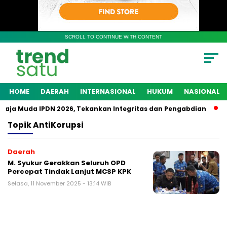
SCROLL TO CONTINUE WITH CONTENT
HOME
DAERAH
INTERNASIONAL
HUKUM
NASIONAL
aja Muda IPDN 2026, Tekankan Integritas dan Pengabdian
Po
Topik
AntiKorupsi
Daerah
M. Syukur Gerakkan Seluruh OPD
Percepat Tindak Lanjut MCSP KPK
Selasa, 11 November 2025 - 13:14 WIB